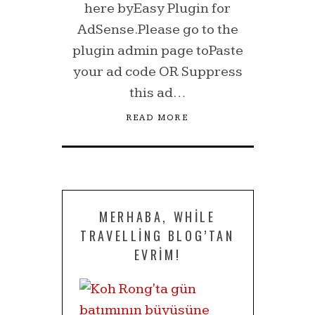
here byEasy Plugin for
AdSense.Please go to the
plugin admin page toPaste
your ad code OR Suppress
this ad…
READ MORE
MERHABA, WHILE
TRAVELLING BLOG’TAN
EVRIM!