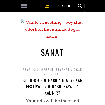
SANAT
ASYA
,
ÇIN
,
HARBIN
,
SEYAHAT
OCAK
30, 2017
-30 DERECEDE HARBIN BUZ VE KAR
FESTIVALI’NDE NASIL HAYATTA
KALINIR?
Your ads will be inserted