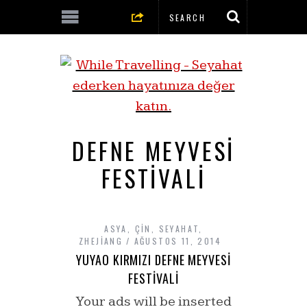
DEFNE MEYVESI
FESTIVALI
ASYA
,
ÇIN
,
SEYAHAT
,
ZHEJIANG
AĞUSTOS 11, 2014
YUYAO KIRMIZI DEFNE MEYVESI
FESTIVALI
Your ads will be inserted