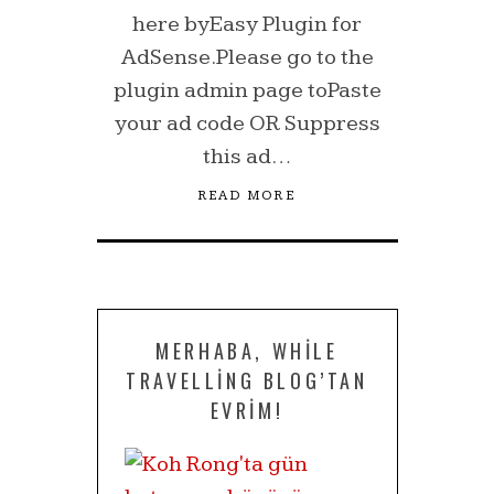
here byEasy Plugin for
AdSense.Please go to the
plugin admin page toPaste
your ad code OR Suppress
this ad…
READ MORE
MERHABA, WHILE
TRAVELLING BLOG’TAN
EVRIM!